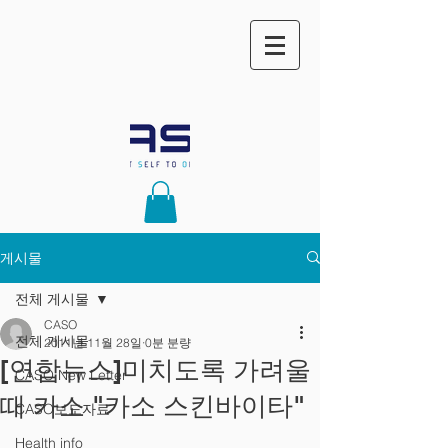
게시물
전체 게시물
CASO
전체 게시물
2011년 11월 28일
0분 분량
[연합뉴스]미치도록 가려울
CASO New Letter
때 카소 "카소 스킨바이타"
CASO보도자료
Health info